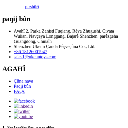
pirs
hûrî
paqij bûn
Avahî 2, Parka Zanistî Fuqiang, Rêya Zhugushi, Civata
Wulian, Navçeya Longgang, Bajarê Shenzhen, parêzgeha
Guangdong, Chinaîn
Shenzhen Ukenn Çanda Pêşveçûna Co., Ltd.
+86 18126001947
sales1@ukenntoys.com
AGAHÎ
Çûna nava
Paqij bûn
FAQs