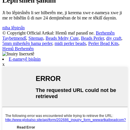
Lêpirsînên şandin
Ji bo lêpirsînên li ser hilberên me, ji kerema xwe e-nameya xwe ji
me re bihêlin û di nav 24 demjimêran de bi me re têkilî daynin.
niha lêpirsîn
© Copyright Official Artkal: Hemû maf parastî ne.
Berhemên
Taybetmendî
,
Sitemap
,
Beads Melty Cute
,
Beads Perler
,
diy craft
,
5mm miherkên hama perler
,
midi perler beads
,
Perler Bead Kits
,
Hemû Berhemên
E-nameyê bişînin
x