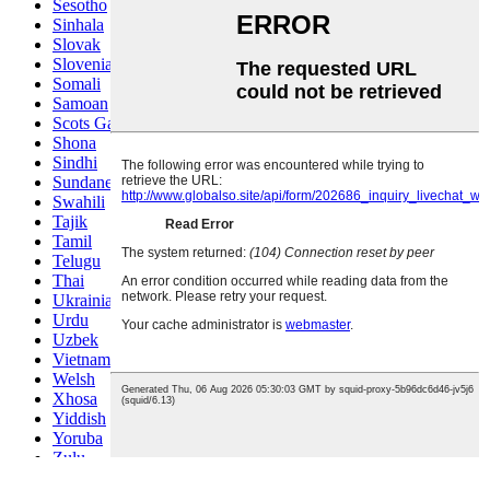
Sesotho
Sinhala
Slovak
Slovenian
Somali
Samoan
Scots Gaelic
Shona
Sindhi
Sundanese
Swahili
Tajik
Tamil
Telugu
Thai
Ukrainian
Urdu
Uzbek
Vietnamese
Welsh
Xhosa
Yiddish
Yoruba
Zulu
Kinyarwanda