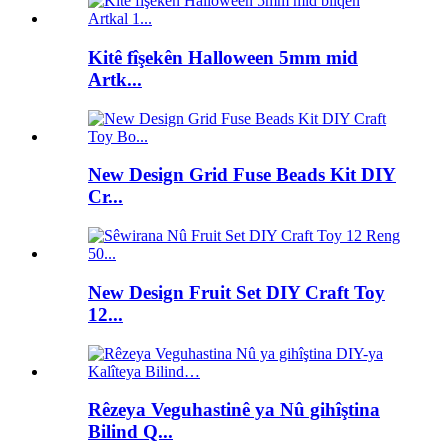
Kitê fîşekên Halloween 5mm mid
Artk...
New Design Grid Fuse Beads Kit DIY
Cr...
New Design Fruit Set DIY Craft Toy
12...
Rêzeya Veguhastinê ya Nû gihîştina
Bilind Q...