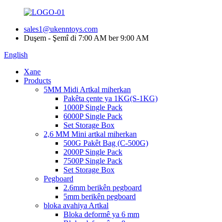
sales1@ukenntoys.com
Duşem - Şemî di 7:00 AM ber 9:00 AM
English
Xane
Products
5MM Midi Artkal miherkan
Pakêta çente ya 1KG(S-1KG)
1000P Single Pack
6000P Single Pack
Set Storage Box
2,6 MM Mini artkal miherkan
500G Pakêt Bag (C-500G)
2000P Single Pack
7500P Single Pack
Set Storage Box
Pegboard
2.6mm berikên pegboard
5mm berikên pegboard
bloka avahiya Artkal
Bloka deformê ya 6 mm