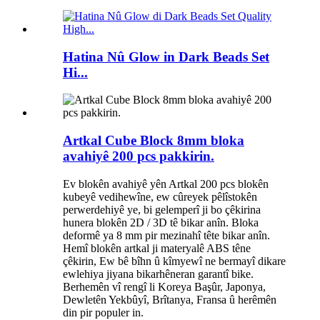
Hatina Nû Glow in Dark Beads Set
Hi...
Artkal Cube Block 8mm bloka
avahiyê 200 pcs pakkirin.
Ev blokên avahiyê yên Artkal 200 pcs blokên
kubeyê vedihewîne, ew cûreyek pêlîstokên
perwerdehiyê ye, bi gelemperî ji bo çêkirina
hunera blokên 2D / 3D tê bikar anîn. Bloka
deformê ya 8 mm pir mezinahî tête bikar anîn.
Hemî blokên artkal ji materyalê ABS têne
çêkirin, Ew bê bîhn û kîmyewî ne bermayî dikare
ewlehiya jiyana bikarhêneran garantî bike.
Berhemên vî rengî li Koreya Başûr, Japonya,
Dewletên Yekbûyî, Brîtanya, Fransa û herêmên
din pir populer in.