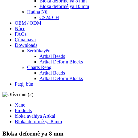
Bloka deformê ya 8 mm
Bloka deformê ya 10 mm
Hatina Nû
CS24-CH
OEM / ODM
Nûçe
FAQs
Çûna nava
Downloads
Sertîfîkayên
Artkal Beads
Artkal Deform Blocks
Charts Reng
Artkal Beads
Artkal Deform Blocks
Paqij bûn
Xane
Products
bloka avahiya Artkal
Bloka deformê ya 8 mm
Bloka deformê ya 8 mm