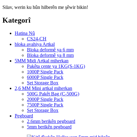
Silav, werin ku hûn hilberên me şêwir bikin!
Kategorî
Hatina Nû
CS24-CH
bloka avahiya Artkal
Bloka deformê ya 6 mm
Bloka deformê ya 8 mm
5MM Midi Artkal miherkan
Pakêta çente ya 1KG(S-1KG)
1000P Single Pack
6000P Single Pack
Set Storage Box
2,6 MM Mini artkal miherkan
500G Pakêt Bag (C-500G)
2000P Single Pack
7500P Single Pack
Set Storage Box
Pegboard
2.6mm berikên pegboard
5mm berikên pegboard