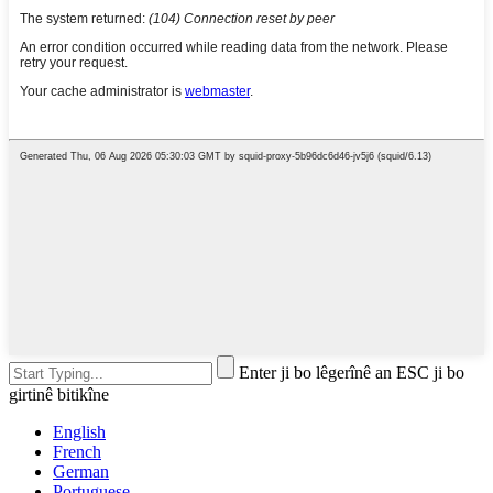
Enter ji bo lêgerînê an ESC ji bo
girtinê bitikîne
English
French
German
Portuguese