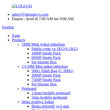
sales1@ukenntoys.com
Duşem - Şemî di 7:00 AM ber 9:00 AM
English
Xane
Products
5MM Midi Artkal miherkan
Pakêta çente ya 1KG(S-1KG)
1000P Single Pack
6000P Single Pack
Set Storage Box
2,6 MM Mini artkal miherkan
500G Pakêt Bag (C-500G)
2000P Single Pack
7500P Single Pack
Set Storage Box
Pegboard
2.6mm berikên pegboard
5mm berikên pegboard
bloka avahiya Artkal
Bloka deformê ya 6 mm