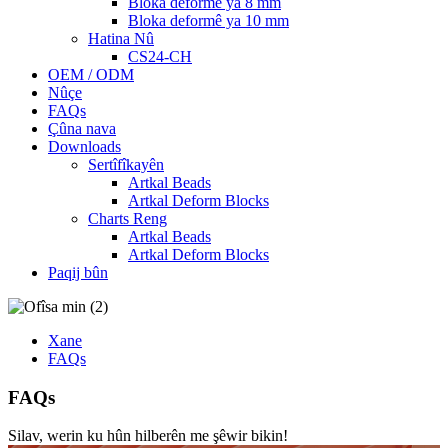
Bloka deformê ya 8 mm
Bloka deformê ya 10 mm
Hatina Nû
CS24-CH
OEM / ODM
Nûçe
FAQs
Çûna nava
Downloads
Sertîfîkayên
Artkal Beads
Artkal Deform Blocks
Charts Reng
Artkal Beads
Artkal Deform Blocks
Paqij bûn
Xane
FAQs
FAQs
Silav, werin ku hûn hilberên me şêwir bikin!