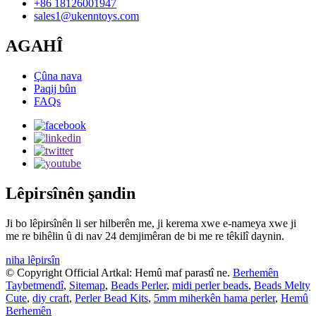
+86 18126001947
sales1@ukenntoys.com
AGAHÎ
Çûna nava
Paqij bûn
FAQs
Lêpirsînên şandin
Ji bo lêpirsînên li ser hilberên me, ji kerema xwe e-nameya xwe ji
me re bihêlin û di nav 24 demjimêran de bi me re têkilî daynin.
niha lêpirsîn
© Copyright Official Artkal: Hemû maf parastî ne.
Berhemên
Taybetmendî
,
Sitemap
,
Beads Perler
,
midi perler beads
,
Beads Melty
Cute
,
diy craft
,
Perler Bead Kits
,
5mm miherkên hama perler
,
Hemû
Berhemên