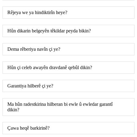
Rêjeya we ya hindiktirîn heye?
Hûn dikarin belgeyên têkildar peyda bikin?
Dema rêberiya navîn çi ye?
Hûn çi celeb awayên dravdanê qebûl dikin?
Garantiya hilberê çi ye?
Ma hûn radestkirina hilberan bi ewle û ewledar garantî
dikin?
Çawa heqê barkirinê?