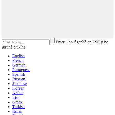
Enter ji bo lêgerînê an ESC ji bo
girtinê bitikîne
English
French
German
Portuguese
Spanish
Russian
Japanese
Korean
Arabic
Irish
Greek
Turkish
Italian