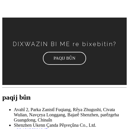
DIXWAZIN BI ME re bixebitin?
PAQIJ BÛN
paqij bûn
Avahî 2, Parka Zanistî Fuqiang, Rêya Zhugushi, Civata
Wulian, Navçeya Longgang, Bajarê Shenzhen, parêzgeha
Guangdong, Chinaîn
Shenzhen Ukenn Çanda Pêşveçûna Co., Ltd.