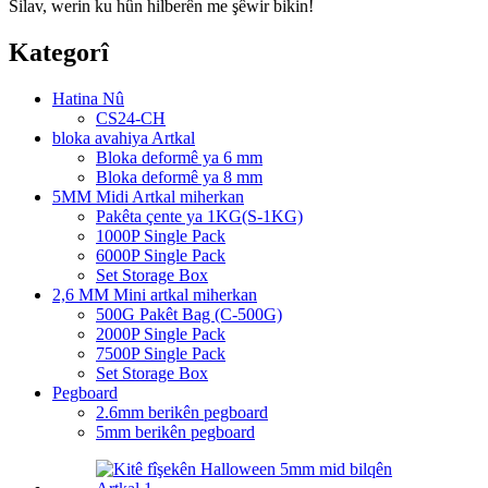
Silav, werin ku hûn hilberên me şêwir bikin!
Kategorî
Hatina Nû
CS24-CH
bloka avahiya Artkal
Bloka deformê ya 6 mm
Bloka deformê ya 8 mm
5MM Midi Artkal miherkan
Pakêta çente ya 1KG(S-1KG)
1000P Single Pack
6000P Single Pack
Set Storage Box
2,6 MM Mini artkal miherkan
500G Pakêt Bag (C-500G)
2000P Single Pack
7500P Single Pack
Set Storage Box
Pegboard
2.6mm berikên pegboard
5mm berikên pegboard