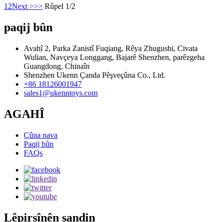
1
2
Next >
>>
Rûpel 1/2
paqij bûn
Avahî 2, Parka Zanistî Fuqiang, Rêya Zhugushi, Civata
Wulian, Navçeya Longgang, Bajarê Shenzhen, parêzgeha
Guangdong, Chinaîn
Shenzhen Ukenn Çanda Pêşveçûna Co., Ltd.
+86 18126001947
sales1@ukenntoys.com
AGAHÎ
Çûna nava
Paqij bûn
FAQs
Lêpirsînên şandin