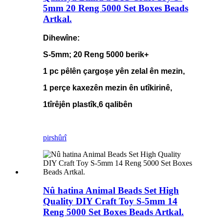
5mm 20 Reng 5000 Set Boxes Beads
Artkal.
Dihewîne:
S-5mm; 20 Reng 5000 berik+
1 pc pêlên çargoşe yên zelal ên mezin,
1 perçe kaxezên mezin ên utîkirinê,
1
tîrêjên plastîk,
6 qalibên
pirs
hûrî
Nû hatina Animal Beads Set High
Quality DIY Craft Toy S-5mm 14
Reng 5000 Set Boxes Beads Artkal.