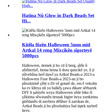
Hatina Nû Glow in Dark Beads Set
Hi...
Kitêla fûzên Halloween 5mm mid
Artkal 14 reng Mixçikên sîgorteyê
5000pcs
Halloween, demek ji bo cil û berg, şîrîn û
afirîneriyê, hema hema li dora quncikê ye, û ji
nûvebûna herî dawî ya Artkal Beads-a 2023-a
Halloween Fuse Beads-a 2023-an ji bo
pîrozkirinê çêtir e.Di vê gotarê de, em ê vekolin
ka ev kîteya nû ya balkêş çawa dikare sêrbazek
DIY li şahiyên weya Halloween zêde bike.Ji
çêkirina sêwiranên tirsnak bigire heya xurtkirina
girêdanên di navbera dêûbav û zarokan de,
Artkal Beads ji bo pîrozbahiya îsal tiştek taybetî
heye.