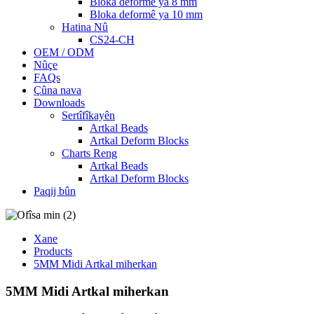
Bloka deformê ya 8 mm
Bloka deformê ya 10 mm
Hatina Nû
CS24-CH
OEM / ODM
Nûçe
FAQs
Çûna nava
Downloads
Sertîfîkayên
Artkal Beads
Artkal Deform Blocks
Charts Reng
Artkal Beads
Artkal Deform Blocks
Paqij bûn
Xane
Products
5MM Midi Artkal miherkan
5MM Midi Artkal miherkan