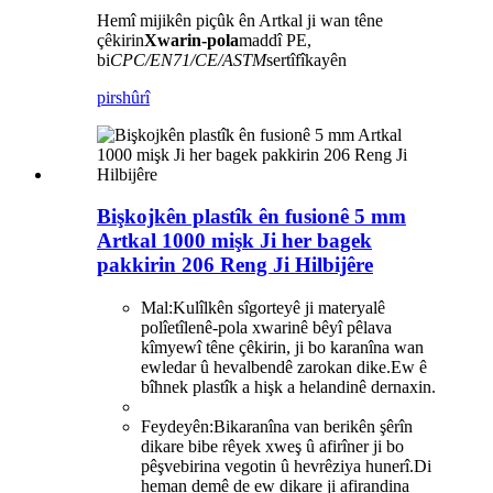
Hemî mijikên piçûk ên Artkal ji wan têne
çêkirin
Xwarin-pola
maddî PE,
bi
CPC/EN71/CE/ASTM
sertîfîkayên
pirs
hûrî
Bişkojkên plastîk ên fusionê 5 mm
Artkal 1000 mişk Ji her bagek
pakkirin 206 Reng Ji Hilbijêre
Mal:
Kulîlkên sîgorteyê ji materyalê
polîetîlenê-pola xwarinê bêyî pêlava
kîmyewî têne çêkirin, ji bo karanîna wan
ewledar û hevalbendê zarokan dike.Ew ê
bîhnek plastîk a hişk a helandinê dernaxin.
Feydeyên:
Bikaranîna van berikên şêrîn
dikare bibe rêyek xweş û afirîner ji bo
pêşvebirina vegotin û hevrêziya hunerî.Di
heman demê de ew dikare ji afirandina