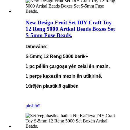
New Design Fruit Set DIY Craft Toy
12 Reng 5000 Artkal Beads Boxes Set
S-5mm Fuse Beads.
Dihewîne:
S-5mm; 12 Reng 5000 berik+
1 pc pêlên çargoşe yên zelal ên mezin,
1 perçe kaxezên mezin ên utîkirinê,
1
tîrêjên plastîk,
6 qalibên
pirs
hûrî