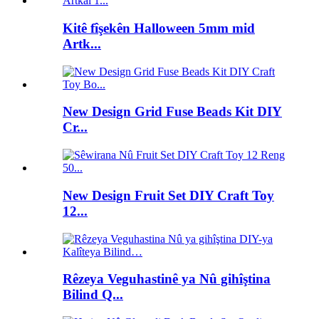
Kitê fîşekên Halloween 5mm mid
Artk...
New Design Grid Fuse Beads Kit DIY
Cr...
New Design Fruit Set DIY Craft Toy
12...
Rêzeya Veguhastinê ya Nû gihîştina
Bilind Q...