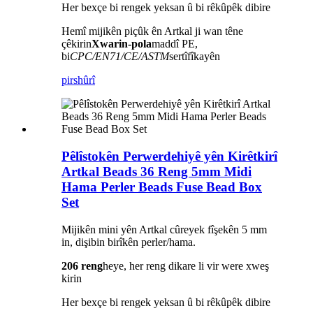
Her bexçe bi rengek yeksan û bi rêkûpêk dibire
Hemî mijikên piçûk ên Artkal ji wan têne
çêkirin
Xwarin-pola
maddî PE,
bi
CPC/EN71/CE/ASTM
sertîfîkayên
pirs
hûrî
Pêlîstokên Perwerdehiyê yên Kirêtkirî
Artkal Beads 36 Reng 5mm Midi
Hama Perler Beads Fuse Bead Box
Set
Mijikên mini yên Artkal cûreyek fîşekên 5 mm
in, dişibin birîkên perler/hama.
206 reng
heye, her reng dikare li vir were xweş
kirin
Her bexçe bi rengek yeksan û bi rêkûpêk dibire