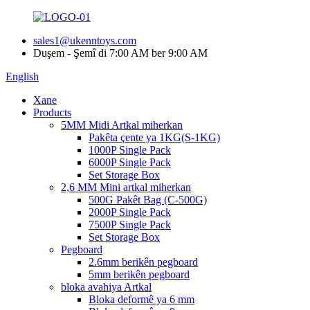
sales1@ukenntoys.com
Duşem - Şemî di 7:00 AM ber 9:00 AM
English
Xane
Products
5MM Midi Artkal miherkan
Pakêta çente ya 1KG(S-1KG)
1000P Single Pack
6000P Single Pack
Set Storage Box
2,6 MM Mini artkal miherkan
500G Pakêt Bag (C-500G)
2000P Single Pack
7500P Single Pack
Set Storage Box
Pegboard
2.6mm berikên pegboard
5mm berikên pegboard
bloka avahiya Artkal
Bloka deformê ya 6 mm