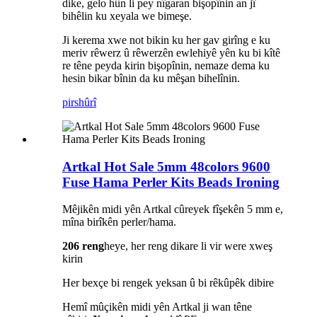
dike, gelo hûn li pey nîgaran bişopînin an jî
bihêlin ku xeyala we bimeşe.
Ji kerema xwe not bikin ku her gav girîng e ku
meriv rêwerz û rêwerzên ewlehiyê yên ku bi kîtê
re têne peyda kirin bişopînin, nemaze dema ku
hesin bikar bînin da ku mêşan bihelînin.
pirs
hûrî
Artkal Hot Sale 5mm 48colors 9600
Fuse Hama Perler Kits Beads Ironing
Mêjikên midi yên Artkal cûreyek fîşekên 5 mm e,
mîna birîkên perler/hama.
206 reng
heye, her reng dikare li vir were xweş
kirin
Her bexçe bi rengek yeksan û bi rêkûpêk dibire
Hemî mûçikên midi yên Artkal ji wan têne