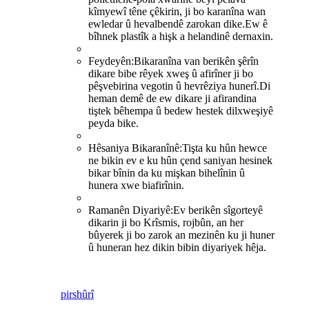
kîmyewî têne çêkirin, ji bo karanîna wan
ewledar û hevalbendê zarokan dike.Ew ê
bîhnek plastîk a hişk a helandinê dernaxin.
Feydeyên:
Bikaranîna van berikên şêrîn
dikare bibe rêyek xweş û afirîner ji bo
pêşvebirina vegotin û hevrêziya hunerî.Di
heman demê de ew dikare ji afirandina
tiştek bêhempa û bedew hestek dilxweşiyê
peyda bike.
Hêsaniya Bikaranînê:
Tişta ku hûn hewce
ne bikin ev e ku hûn çend saniyan hesinek
bikar bînin da ku mişkan bihelînin û
hunera xwe biafirînin.
Ramanên Diyariyê:
Ev berikên sîgorteyê
dikarin ji bo Krîsmis, rojbûn, an her
bûyerek ji bo zarok an mezinên ku ji huner
û huneran hez dikin bibin diyariyek hêja.
pirs
hûrî