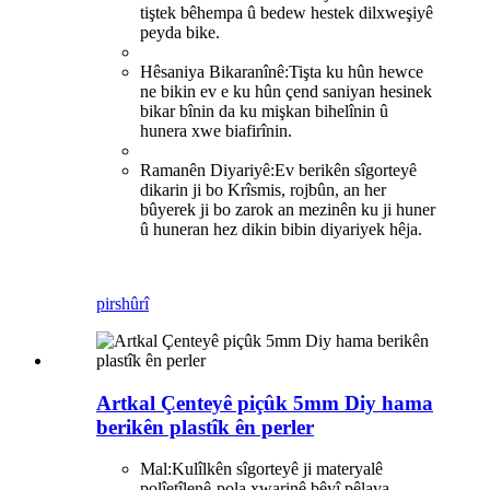
tiştek bêhempa û bedew hestek dilxweşiyê
peyda bike.
Hêsaniya Bikaranînê:
Tişta ku hûn hewce
ne bikin ev e ku hûn çend saniyan hesinek
bikar bînin da ku mişkan bihelînin û
hunera xwe biafirînin.
Ramanên Diyariyê:
Ev berikên sîgorteyê
dikarin ji bo Krîsmis, rojbûn, an her
bûyerek ji bo zarok an mezinên ku ji huner
û huneran hez dikin bibin diyariyek hêja.
pirs
hûrî
Artkal Çenteyê piçûk 5mm Diy hama
berikên plastîk ên perler
Mal:
Kulîlkên sîgorteyê ji materyalê
polîetîlenê-pola xwarinê bêyî pêlava