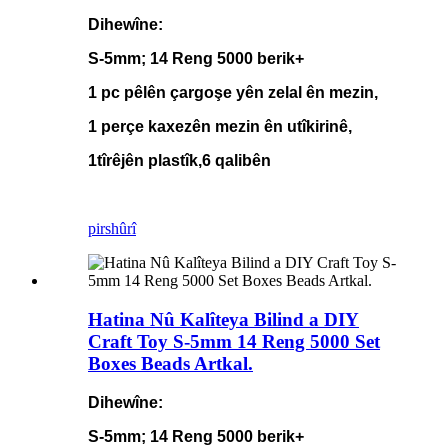
Dihewîne:
S-5mm; 14 Reng 5000 berik+
1 pc pêlên çargoşe yên zelal ên mezin,
1 perçe kaxezên mezin ên utîkirinê,
1
tîrêjên plastîk,
6 qalibên
pirs
hûrî
Hatina Nû Kalîteya Bilind a DIY
Craft Toy S-5mm 14 Reng 5000 Set
Boxes Beads Artkal.
Dihewîne:
S-5mm; 14 Reng 5000 berik+