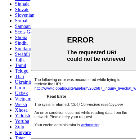
Sinhala
Slovak
Slovenian
Somali
Samoan
Scots Gaelic
Shona
Sindhi
Sundanese
Swahili
Tajik
Tamil
Telugu
Thai
Ukrainian
Urdu
Uzbek
Vietnamese
Welsh
Xhosa
Yiddish
Yoruba
Zulu
Kinyarwanda
Tatar