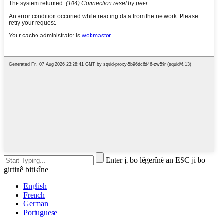
Enter ji bo lêgerînê an ESC ji bo
girtinê bitikîne
English
French
German
Portuguese