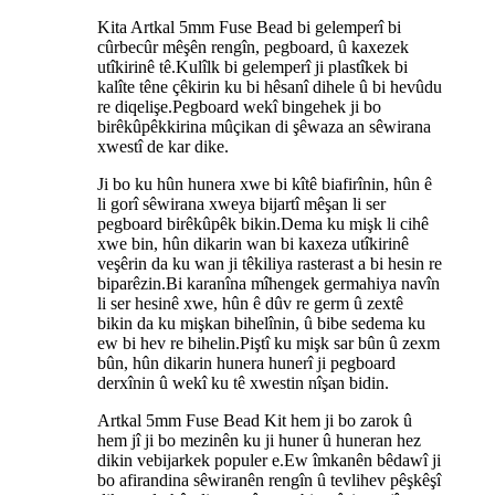
Kita Artkal 5mm Fuse Bead bi gelemperî bi
cûrbecûr mêşên rengîn, pegboard, û kaxezek
utîkirinê tê.Kulîlk bi gelemperî ji plastîkek bi
kalîte têne çêkirin ku bi hêsanî dihele û bi hevûdu
re diqelişe.Pegboard wekî bingehek ji bo
birêkûpêkkirina mûçikan di şêwaza an sêwirana
xwestî de kar dike.
Ji bo ku hûn hunera xwe bi kîtê biafirînin, hûn ê
li gorî sêwirana xweya bijartî mêşan li ser
pegboard birêkûpêk bikin.Dema ku mişk li cihê
xwe bin, hûn dikarin wan bi kaxeza utîkirinê
veşêrin da ku wan ji têkiliya rasterast a bi hesin re
biparêzin.Bi karanîna mîhengek germahiya navîn
li ser hesinê xwe, hûn ê dûv re germ û zextê
bikin da ku mişkan bihelînin, û bibe sedema ku
ew bi hev re bihelin.Piştî ku mişk sar bûn û zexm
bûn, hûn dikarin hunera hunerî ji pegboard
derxînin û wekî ku tê xwestin nîşan bidin.
Artkal 5mm Fuse Bead Kit hem ji bo zarok û
hem jî ji bo mezinên ku ji huner û huneran hez
dikin vebijarkek populer e.Ew îmkanên bêdawî ji
bo afirandina sêwiranên rengîn û tevlihev pêşkêşî