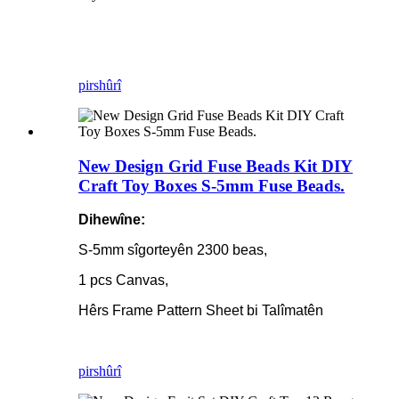
pirs
hûrî
New Design Grid Fuse Beads Kit DIY
Craft Toy Boxes S-5mm Fuse Beads.
Dihewîne:
S-5mm sîgorteyên 2300 beas,
1 pcs Canvas,
Hêrs Frame Pattern Sheet bi Talîmatên
pirs
hûrî