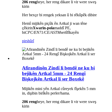
206 reng
heye, her reng dikare li vir were xweş
kirin
Her bexçe bi rengek yeksan û bi rêkûpêk dibire
Hemî mijikên piçûk ên Artkal ji wan têne
çêkirin
Xwarin-pola
maddî PE,
bi
CPC/EN71/CE/ASTM
sertîfîkayên
pirs
hûrî
Afirandinên Zindî li bendê ne ku bi
bejikên Artkal 5mm - 24 Rengî
Bişkojkên Artkal li ser Boxekê
Mijikên mini yên Artkal cûreyek fîşekên 5 mm
in, dişibin birîkên perler/hama.
206 reng
heye, her reng dikare li vir were xweş
kirin