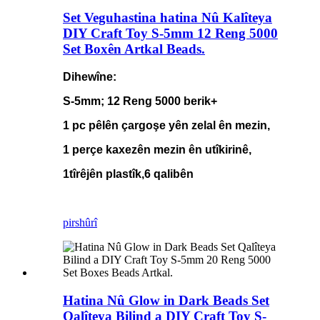
Set Veguhastina hatina Nû Kalîteya
DIY Craft Toy S-5mm 12 Reng 5000
Set Boxên Artkal Beads.
Dihewîne:
S-5mm; 12 Reng 5000 berik+
1 pc pêlên çargoşe yên zelal ên mezin,
1 perçe kaxezên mezin ên utîkirinê,
1
tîrêjên plastîk,
6 qalibên
pirs
hûrî
Hatina Nû Glow in Dark Beads Set
Qalîteya Bilind a DIY Craft Toy S-