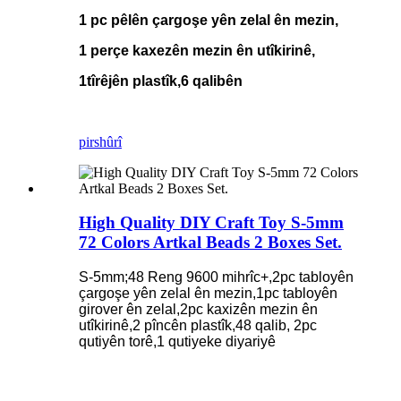
1 pc pêlên çargoşe yên zelal ên mezin,
1 perçe kaxezên mezin ên utîkirinê,
1
tîrêjên plastîk,
6 qalibên
pirs
hûrî
High Quality DIY Craft Toy S-5mm
72 Colors Artkal Beads 2 Boxes Set.
S-5mm;48 Reng 9600 mihrîc+,2pc tabloyên
çargoşe yên zelal ên mezin,1pc tabloyên
girover ên zelal,2pc kaxizên mezin ên
utîkirinê,2 pîncên plastîk,48 qalib, 2pc
qutiyên torê,1 qutiyeke diyariyê