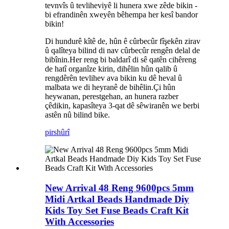
tevnvîs û tevliheviyê li hunera xwe zêde bikin -
bi efrandinên xweyên bêhempa her kesî bandor
bikin!
Di hundurê kîtê de, hûn ê cûrbecûr fîşekên zirav
û qalîteya bilind di nav cûrbecûr rengên delal de
bibînin.Her reng bi baldarî di sê qatên cihêreng
de hatî organîze kirin, dihêlin hûn qalib û
rengdêrên tevlihev ava bikin ku dê heval û
malbata we di heyranê de bihêlin.Çi hûn
heywanan, perestgehan, an hunera razber
çêdikin, kapasîteya 3-qat dê sêwiranên we berbi
astên nû bilind bike.
pirs
hûrî
New Arrival 48 Reng 9600pcs 5mm
Midi Artkal Beads Handmade Diy
Kids Toy Set Fuse Beads Craft Kit
With Accessories