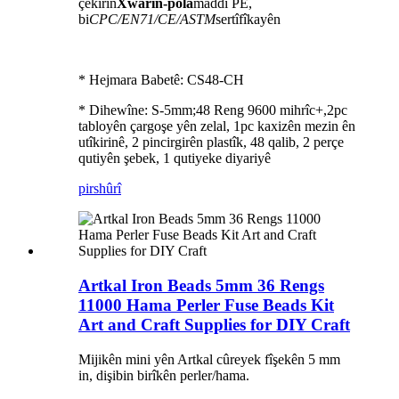
çêkirin
Xwarin-pola
maddî PE,
bi
CPC/EN71/CE/ASTM
sertîfîkayên
* Hejmara Babetê: CS48-CH
* Dihewîne: S-5mm;48 Reng 9600 mihrîc+,2pc
tabloyên çargoşe yên zelal, 1pc kaxizên mezin ên
utîkirinê, 2 pincirgirên plastîk, 48 qalib, 2 perçe
qutiyên şebek, 1 qutiyeke diyariyê
pirs
hûrî
Artkal Iron Beads 5mm 36 Rengs
11000 Hama Perler Fuse Beads Kit
Art and Craft Supplies for DIY Craft
Mijikên mini yên Artkal cûreyek fîşekên 5 mm
in, dişibin birîkên perler/hama.