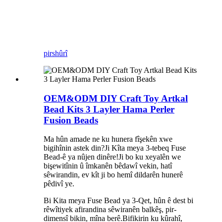
pirs
hûrî
OEM&ODM DIY Craft Toy Artkal
Bead Kits 3 Layler Hama Perler
Fusion Beads
Ma hûn amade ne ku hunera fîşekên xwe
bigihînin astek din?Ji Kîta meya 3-tebeq Fuse
Bead-ê ya nûjen dinêre!Ji bo ku xeyalên we
bişewitînin û îmkanên bêdawî vekin, hatî
sêwirandin, ev kît ji bo hemî dildarên hunerê
pêdivî ye.
Bi Kita meya Fuse Bead ya 3-Qet, hûn ê dest bi
rêwîtiyek afirandina sêwiranên balkêş, pir-
dimensî bikin, mîna berê.Bifikirin ku kûrahî,