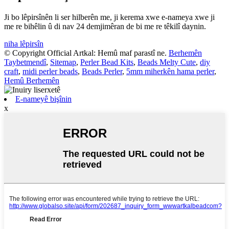
Ji bo lêpirsînên li ser hilberên me, ji kerema xwe e-nameya xwe ji
me re bihêlin û di nav 24 demjimêran de bi me re têkilî daynin.
niha lêpirsîn
© Copyright Official Artkal: Hemû maf parastî ne.
Berhemên
Taybetmendî
,
Sitemap
,
Perler Bead Kits
,
Beads Melty Cute
,
diy
craft
,
midi perler beads
,
Beads Perler
,
5mm miherkên hama perler
,
Hemû Berhemên
E-nameyê bişînin
x